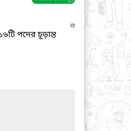
৬টি পদের চূড়ান্ত