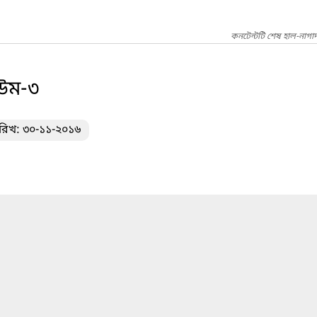
কনটেন্টটি শেষ হাল-নাগা
িউম-৩
ারিখ: ৩০-১১-২০১৬