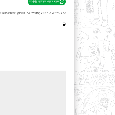
আপনার মতামত প্রদান করুন
দ করা হয়েছে: বুধবার, ৩০ নভেম্বর, ২০১৬ এ ০৫:৪৮ PM