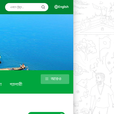
English
আরও
া
গ্যালারী