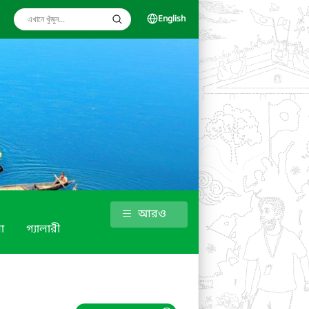
English
আরও
া
গ্যালারী