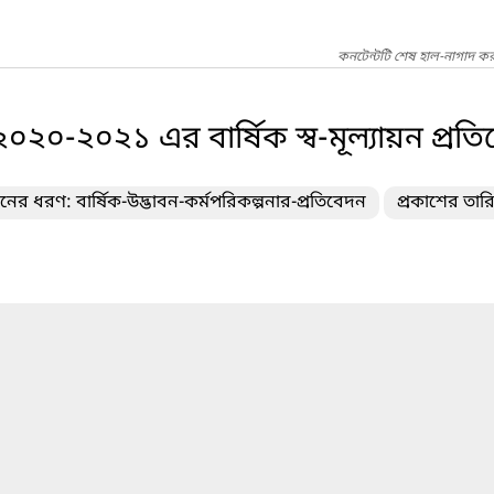
কনটেন্টটি শেষ হাল-নাগাদ কর
২০২০-২০২১ এর বার্ষিক স্ব-মূল্যায়ন প্রত
দনের ধরণ: বার্ষিক-উদ্ভাবন-কর্মপরিকল্পনার-প্রতিবেদন
প্রকাশের তা