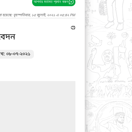
আপনার মতামত প্রদান করুন
া হয়েছে: বৃহস্পতিবার, ১৫ জুলাই, ২০২১ এ ০৫:৪২ PM
িবেদন
রিখ: ০৮-০৭-২০২১