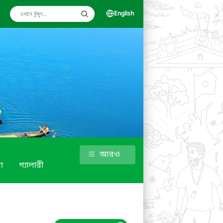
English
আরও
া
গ্যালারী