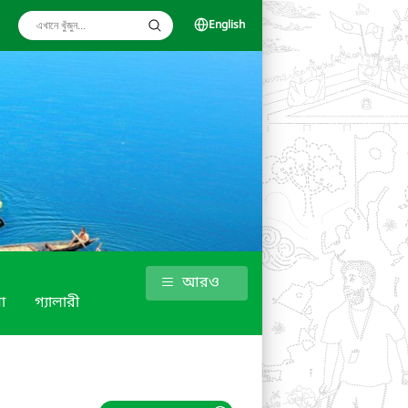
English
আরও
া
গ্যালারী