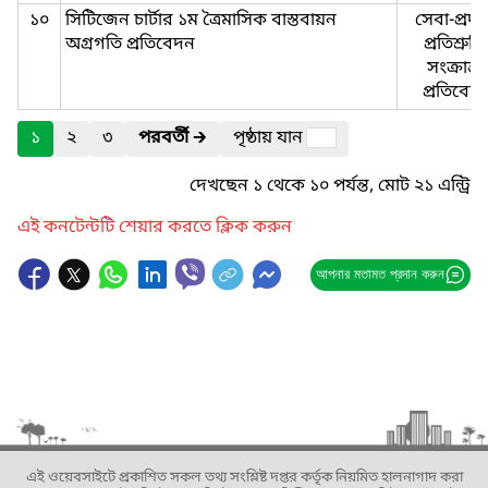
১০
সিটিজেন চার্টার ১ম ত্রৈমাসিক বাস্তবায়ন
সেবা-প্রদা
অগ্রগতি প্রতিবেদন
প্রতিশ্রুতি
সংক্রান্ত-
প্রতিবেদ
১
২
৩
পরবর্তী
🡲
পৃষ্ঠায় যান
দেখছেন ১ থেকে ১০ পর্যন্ত, মোট ২১ এন্ট্রি
এই কনটেন্টটি শেয়ার করতে ক্লিক করুন
আপনার মতামত প্রদান করুন
এই ওয়েবসাইটে প্রকাশিত সকল তথ্য সংশ্লিষ্ট দপ্তর কর্তৃক নিয়মিত হালনাগাদ করা