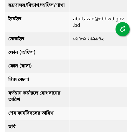
মন্ত্রণালয়/বিভাগ/অফিস/শাখা
ইমেইল
abul.azad@dbhwd.gov
.bd
মোবাইল
০১৭৬২-৬১৯৮৪২
ফোন (অফিস)
ফোন (বাসা)
নিজ জেলা
বর্তমান কর্মস্থলে যোগদানের
তারিখ
শেষ কার্যদিবসের তারিখ
ছবি