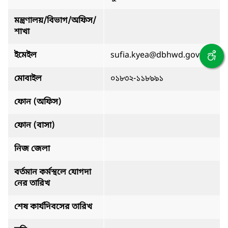
মন্ত্রণালয়/বিভাগ/অফিস/
শাখা
ইমেইল
sufia.kyea@dbhwd.gov.bd
মোবাইল
০১৮৩২-১১৮৯৯১
ফোন (অফিস)
ফোন (বাসা)
নিজ জেলা
বর্তমান কর্মস্থলে যোগদা
নের তারিখ
শেষ কার্যদিবসের তারিখ