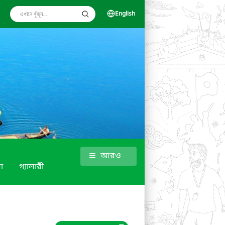
English
আরও
া
গ্যালারী