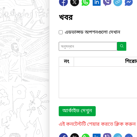
খবর
এডভান্সড অপশনগুলো দেখান
নং
শিরো
আর্কাইভ দেখুন
এই কনটেন্টটি শেয়ার করতে ক্লিক করুন