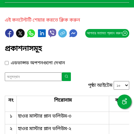
এই কনটেন্টটি শেয়ার করতে ক্লিক করুন
আপনার মতামত প্রদান করুন
প্রকাশনাসমূহ
এডভান্সড অপশনগুলো দেখান
পৃষ্ঠা আইটেম
নং
শিরোনাম
কভার ছব
১
হাওর মাস্টার প্লান ভলিউম-৩
২
হাওর মাস্টার প্লান ভলিউম-২