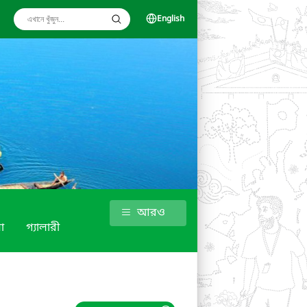
English
আরও
া
গ্যালারী