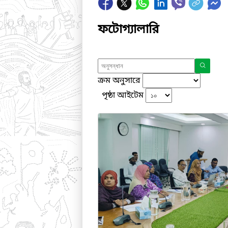
ফটোগ্যালারি
ক্রম অনুসারে
পৃষ্ঠা আইটেম