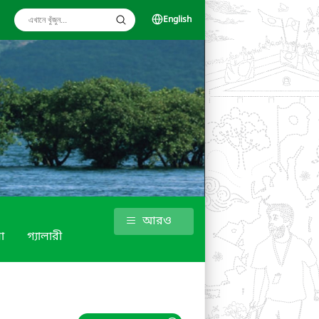
English
আরও
া
গ্যালারী