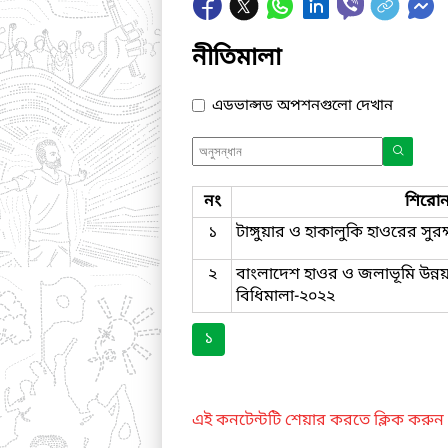
নীতিমালা
এডভান্সড অপশনগুলো দেখান
নং
শিরোন
১
টাঙ্গুয়ার ও হাকালুকি হাওরের সু
২
বাংলাদেশ হাওর ও জলাভূমি উন্ন
বিধিমালা-২০২২
১
এই কনটেন্টটি শেয়ার করতে ক্লিক করুন