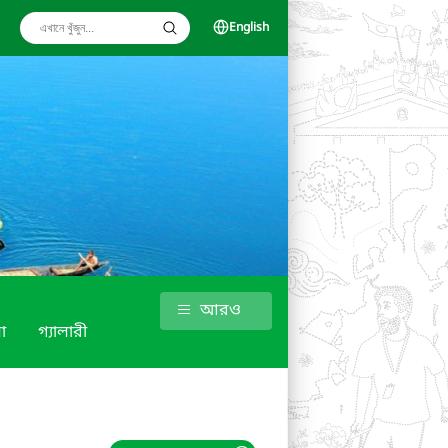
English
আরও
া
গ্যালারী