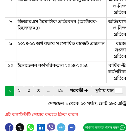
৭
জিআরএস মাসিক প্রতিবেদন জানুয়ারি ২০২৫
অভিযোগ-গ্র
ও-নিষ্পত্ত
প্রতিবেদ
৮
জিআরএস ত্রৈমাসিক প্রতিবেদন (অক্টোবর-
অভিযোগ-গ্র
ডিসেম্বর২৪)
ও-নিষ্পত্ত
প্রতিবেদ
৯
২০২৪-২৫ অর্থ বছরে সংশোধিত বাজেট প্রাক্কলন
বাজেট-
সংক্রান্ত-
প্রতিবেদ
১০
ইনোভেশন কর্মপরিকল্পনা ২০২৪-২০২৫
বার্ষিক-উদ্ভ
কর্মপরিকল্প
প্রতিবেদ
১
২
৩
৪
...
১৯
পরবর্তী
🡲
পৃষ্ঠায় যান
দেখছেন ১ থেকে ১০ পর্যন্ত, মোট ১৮৩ এন্ট্রি
এই কনটেন্টটি শেয়ার করতে ক্লিক করুন
আপনার মতামত প্রদান করুন